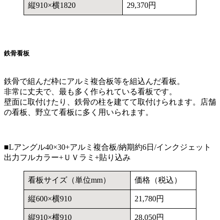
縦910×横1820
29,370円
鉄骨看板
鉄骨で組んだ枠にアルミ複合板等を組込んだ看板。
非常に丈夫で、最も多く作られている看板です。
壁面に取付けたり、鉄骨の柱を建てて取付けられます。店舗
の看板、野立て看板に多く用いられます。
■Lアングル40×30+アルミ複合板/納期約6日/インクジェット
出力フルカラー+ＵＶラミ+貼り込み
看板サイズ（単位mm）
価格（税込）
縦600×横910
21,780円
縦910×横910
28,050円