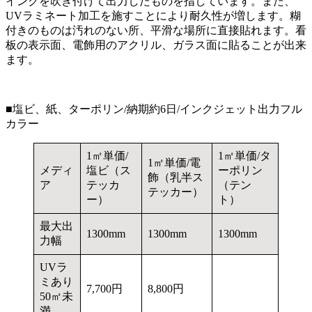
インクを吹き付けて出力したものを指しています。また、
UVラミネート加工を施すことにより耐久性が増します。糊
付きのものは汚れのない所、平滑な場所に直接貼れます。看
板の表示面、電飾用のアクリル、ガラス面に貼ることが出来
ます。
■塩ビ、紙、ターポリン/納期約6日/インクジェット出力フル
カラー
1㎡単価/
1㎡単価/タ
1㎡単価/電
メディ
塩ビ（ス
ーポリン
飾（乳半ス
ア
テッカ
（テン
テッカー）
ー）
ト）
最大出
1300mm
1300mm
1300mm
力幅
UVラ
ミあり
7,700円
8,800円
50㎡未
満